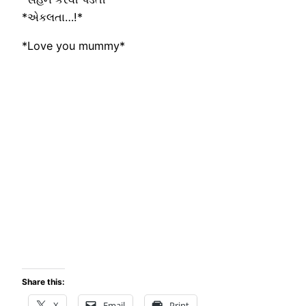
*એકલતા…!*
*Love you mummy*
Share this:
X
Email
Print