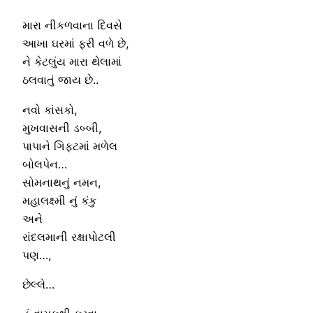
મારા નીકળવાના દિવસે
આખા ઘરમાં ફરી વળે છે,
ને કેટલુંય મારા થેલામાં
ઠલવાતું જાય છે..
નવો કાંસકો,
મુખવાસની ડબ્બી,
પાપાને ગિફ્ટમાં મળેલ
બોલપેન…
સોમનાથનું નમન,
મહાલક્ષ્મી નું કંકુ
અને
રાંદલમાની રક્ષાપોટલી
પણ…,
છેલ્લે…