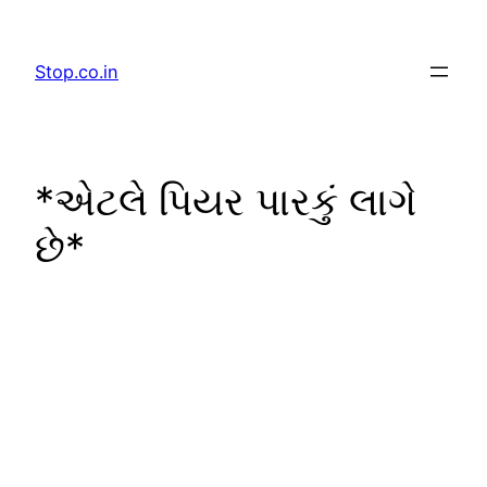
Skip
to
Stop.co.in
content
*એટલે પિયર પારકું લાગે
છે*