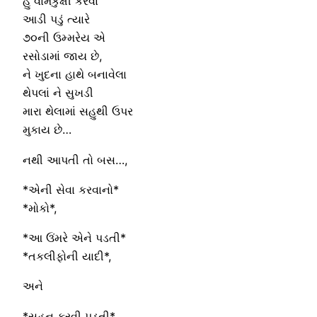
હું વામકુક્ષી કરવા
આડી પડું ત્યારે
૭૦ની ઉમ્મરેય એ
રસોડામાં જાય છે,
ને ખુદના હાથે બનાવેલા
થેપલાં ને સુખડી
મારા થેલામાં સહુથી ઉપર
મુકાય છે…
નથી આપતી તો બસ…,
*એની સેવા કરવાનો*
*મોકો*,
*આ ઉંમરે એને પડતી*
*તકલીફોની યાદી*,
અને
*સહન કરવી પડતી*