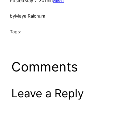
Posted
May 7, 2013
in
શાયરી
by
Maya Raichura
Tags:
Comments
Leave a Reply