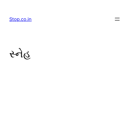
Skip
to
Stop.co.in
content
સ્નેહ