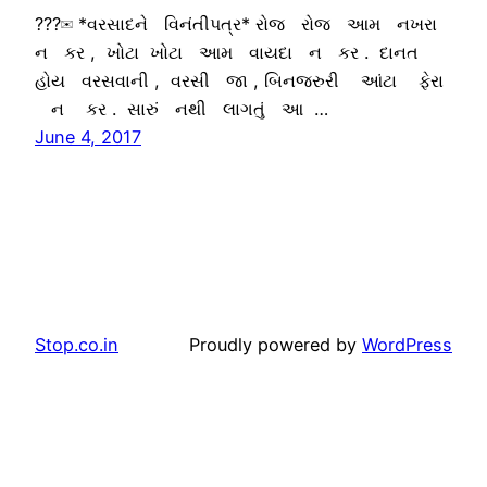
???✉ *વરસાદને વિનંતીપત્ર* રોજ રોજ આમ નખરા
ન કર , ખોટા ખોટા આમ વાયદા ન કર . દાનત
હોય વરસવાની , વરસી જા , બિનજરુરી આંટા ફેરા
ન કર . સારું નથી લાગતું આ …
June 4, 2017
Stop.co.in
Proudly powered by
WordPress