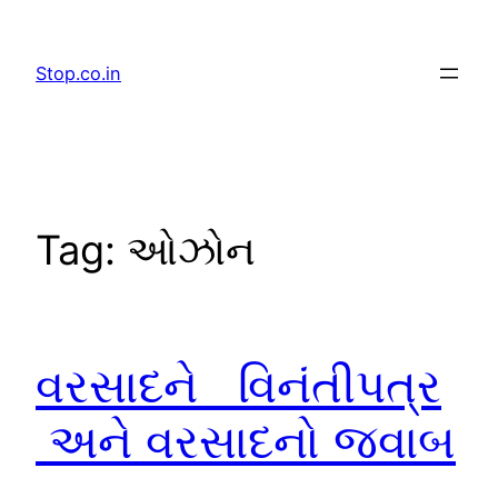
Skip
to
Stop.co.in
content
Tag:
ઓઝોન
વરસાદને વિનંતીપત્ર
અને વરસાદનો જવાબ