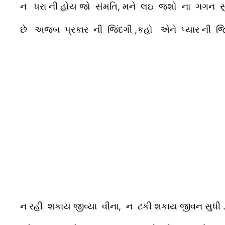
ન ધરા ની હોય જો સંમતિ, મને લઇ જશો ના ગગન સુ
છે અજબ પ્રકાર ની જિંદગી ,કહો એને પ્યાર ની જિ
ન રહી શકાય જીવ્યા વીના, ન ટકી શકાય જીવન સુધી 