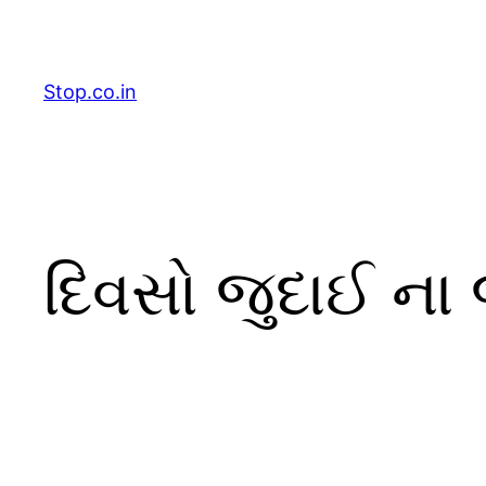
Skip
to
content
Stop.co.in
દિવસો જુદાઈ ના 