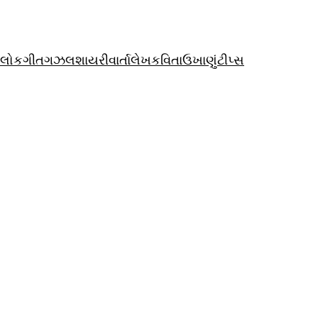
લોકગીત
ગઝલ
શાયરી
વાર્તા
લેખ
કવિતા
ઉખાણું
ટીપ્સ