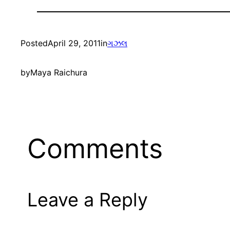
Posted
April 29, 2011
in
ગઝલ
by
Maya Raichura
Comments
Leave a Reply