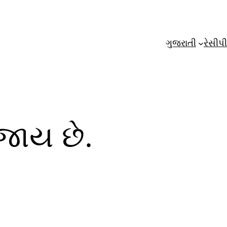
ગુજરાતી
રેસીપી
જાય છે.