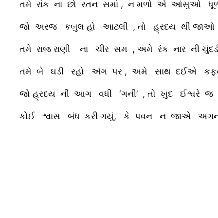
તમે રાંક ના છો રતન સમાં , ન મળો એ આંસુઓ ધૂળ 
જો અરજ કબુલ હો આટલી , તો હ્રદય થી જાઓ નય
તમે રાજ રાણી ના ચીર સમ , અમે રંક નાર ની ચુંદડી
તમે બે ઘડી રહો અંગ પર , અમે સાથ દઈએ કફન સ
જો હ્રદય ની આગ વધી ‘ગની’ , તો ખુદ ઈશ્વરે જ ક
કોઈ શ્વાસ બંધ કરી ગયું, કે પવન ન જાએ અગન 