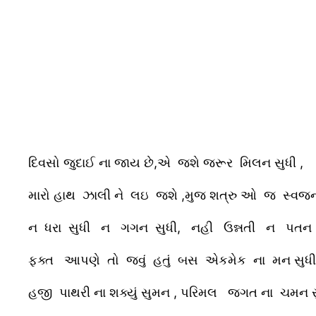
દિવસો જુદાઈ ના જાય છે,એ જશે જરૂર મિલન સુધી ,
મારો હાથ ઝાલી ને લઇ જશે ,મુજ શત્રુ ઓ જ સ્વજ
ન ધરા સુધી ન ગગન સુધી, નહી ઉન્નતી ન પતન સ
ફક્ત આપણે તો જવું હતું બસ એકમેક ના મન સુધી 
હજી પાથરી ના શક્યું સુમન , પરિમલ જગત ના ચમન સુ