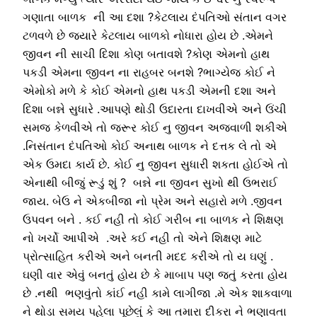
ગણાતા બાળક ની આ દશા ?કેટલાય દંપતિઓ સંતાન વગર
ટળવળે છે જયારે કેટલાય બાળકો નોધારા હોય છે .એમને
જીવન ની સાચી દિશા કોણ બતાવશે ?કોણ એમનો હાથ
પકડી એમના જીવન ના રાહબર બનશે ?ભાગ્યેજ કોઈ ને
એમોકો મળે કે કોઈ એમનો હાથ પકડી એમની દશા અને
દિશા બન્ને સુધારે .આપણે થોડી ઉદારતા દાખવીએ અને ઉંચી
સમજ કેળવીએ તો જરૂર કોઈ નુ જીવન અજવાળી શકીએ
.નિસંતાન દંપતિઓ કોઈ અનાથ બાળક ને દત્તક લે તો એ
એક ઉમદા કાર્ય છે. કોઈ નુ જીવન સુધારી શકતા હોઈએ તો
એનાથી બીજું રૂડું શું ? બન્ને ના જીવન સુખો થી ઉભરાઈ
જાય. બેઉ ને એકબીજા નો પ્રેમ અને સહારો મળે .જીવન
ઉપવન બને . કઈ નહી તો કોઈ ગરીબ ના બાળક ને શિક્ષણ
નો ખર્ચો આપીએ .અરે કઈ નહી તો એને શિક્ષણ માટે
પ્રોત્સાહિત કરીએ અને બનતી મદદ કરીએ તો ય ઘણું .
ઘણી વાર એવું બનતું હોય છે કે માબાપ પણ જતું કરતા હોય
છે .નથી ભણવુંતો કાંઈ નહી કામે લાગીજા .મે એક શાકવાળા
ને થોડા સમય પહેલા પૂછેલું કે આ તમારા દીકરા ને ભણાવતા