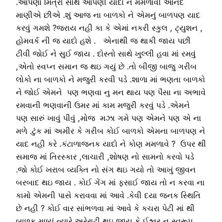
.આપણા મિત્રો સાથે આપણી યાદો ને મમળાવી આનંદ
માણીએ છીએ .શું આજ ના બાળકો ને એમનું બાળપણ યાદ
કરવું ગમશે ?જરાય નહી કા કે એમાં નકરી સ્કુલ , ટ્યુશન ,
હોમવર્ક ની જ યાદો હશે . એનાથી જ થાકી જાય પછી
ટીવી જોઈ ને સુઈ જાય . દોસ્તો સાથે ખુલ્લી હવા માં રમવું
,એતો સ્વપ્ન સમાન જ થઇ ગયું છે .તો બીજી બાજુ ગરીબ
લોકો ના બાળકો ને મજુરી કરવી પડે .શાળા માં ભણતા બાળકો
ને જોઈ એમને પણ ભણવા નુ મન થાય પણ પૈસા ના અભાવે
રમવાની ભણવાની ઉમર માં કામ મજુરી કરવું પડે .એમને
પણ સારું ખાવું પીવું ,મોજ મઝા ગમે પણ એમને પણ એ ના
મળે .ટુંક માં અમીર કે ગરીબ કોઈ બાળકો એમના બાળપણ ને
યાદ નહી કરે .કંટાળાજનક યાદો ને કોણ મમળાવે ? ઉપર થી
સમાજ માં તિરસ્કાર ,લાચારી ,શોષણ નો સામનો કરવો પડે
.જો કોઈ ખરાબ વ્યક્તિ નો સંગ થઇ ગયો તો આખું જીવન
બરબાદ થઇ જાય . કોઈ ગેંગ માં ફસાઈ જાય તો ન કરવા ના
કામો એમની પાસે કરાવવા માં આવે .કેવી દયા જનક સ્થિતિ
છે નહી ? કોઈ વાર સાંભળવા માં આવે કે કચરા પેટી માં થી
બાળક મળ્યું ત્યારે અરેરાટી થઇ જાય કે ઈશ્વર નુ સ્વરૂપ