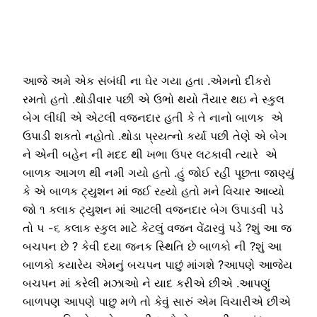
આજે અમે એક સંબંધી ના ઘેર ગયા હતા .એમનો દીકરો
રમતો હતો .થોડીવાર પછી એ ઉભો થયો તૈયાર થઇ ને સ્કુલ
બેગ લીધી એ એટલી વજનદાર હતી કે તે નાનો બાળક એ
ઉપાડી શકતો નહોતો .થોડા પ્રયત્નો કર્યા પછી તેણે એ બેગ
ને એની બહેન ની મદદ થી ખભા ઉપર લટકાવી ત્યારે એ
બાળક આગળ થી નમી ગયો હતો .હું જોઈ રહી પૂછતા જાણ્યું
કે એ બાળક ટ્યુશન માં જઈ રહ્યો હતો મને વિચાર આવ્યો
જો ૧ કલાક ટ્યુશન માં આટલી વજનદાર બેગ ઉપાડવી પડે
તો ૫ -૬ કલાક સ્કુલ માટે કેટલું વજન વેંઢારવું પડે ?શું આ જ
બચપન છે ? કેવી દયા જનક સ્થિતિ છે બાળકો ની ?શું આ
બાળકો કયારેય એમનું બચપન પાછું માંગશે ?આપણે આજેય
બચપન માં કરેલી મઝાઓ ને યાદ કરીએ છીએ .આપણું
બાળપણ આપણે પાછુ મળે તો કેવું સારું એમ વિચારીએ છીએ