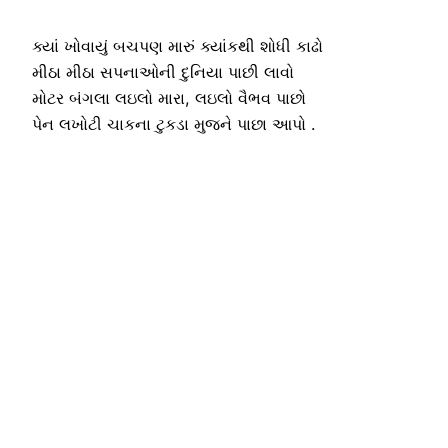
ક્યાં ખોવાયું બચપણ મારું ક્યાંકથી શોધી કાઢો
મીઠા મીઠા સપનાઓની દુનિયા પાછી લાવો
મોટર બંગલા લઇલો મારા, લઇલો વૈભવ પાછો
પેન લખોટી ચાકના ટુકડા મુજને પાછા આપો .