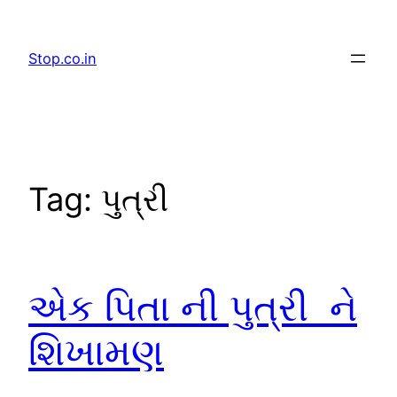
Skip
to
Stop.co.in
content
Tag:
પુત્રી
એક પિતા ની પુત્રી ને
શિખામણ