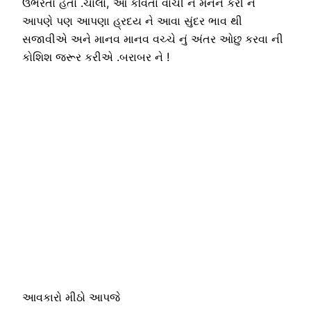
ઉભરતો હતો .ચાલો, આ કવિતા વાંચી ને મનન કરી ને
આપણે પણ આપણા હ્રદય ને આવા સુંદર ભાવ થી
સજાવીએ અને માનવ માનવ વચ્ચે નું અંતર ઓછુ કરવા ની
કોશિશ જરૂર કરીએ .બરાબર ને !
આવકારો મીઠો આપજે