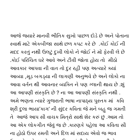
આજે જયારે માનવી ભૌતિક સુખો પાછળ દોડે છે અને પોતાના
સ્વાર્થ માટે એકબીજા સાથે છળ કપટ કરે છે .કોઈ કોઈ ની
મદદ કરતું નથી ઉલટું દુખી લોકો ને જોઈ ને મોં ફેરવી લે છે
.કોઈ પરિચિત ઘરે આવે અને ટીવી જોતા હોય તો મીઠો
આવકાર આપવા ની વાત તો દુર રહી પણ અત્યારે ક્યાં
આવ્યા ,મૂડ બગડ્યા ની લાગણી અનુભવે છે અને લોકો ના
આવા વર્તન થી આવનાર વ્યક્તિ ને પણ ગ્લાની થાય છે .શું
આ આપણી સંસ્કૃતિ છે ? ના આ આપણી સંસ્કૃતિ નથી .
અમે ભણતા ત્યારે ગુજરાતી ભાષા નાપાઠ્ય પુસ્તક માં કવિ
શ્રી દુલા ભાયા’કાગ’ ની સુંદર કવિતા જે મને બહુ જ ગમતી
તે આજે આપ સૌ વાચક મિત્રો સાથે શેર કરું છું .આમ તો
આ એક લોકગીત જેવું જ છે .કારણકે પહેલા આ કવિતા સૌ
ના હોઠો ઉપર રમતી અને દિલ માં સદાય એવો જ ભાવ