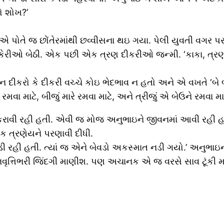
ો શોખ?’
 એ પોતે જ છોંતેરમાંથી છવ્વીસના થઇ ગયા. પેલી યુવતી વગર 
કેરીઓ બેઠી. એક પછી એક ત્રણ દીકરીઓ જન્મી. ‘કાકા, ત્રણ-
મન દીકરો કે દીકરી વચ્ચે કોઇ ભેદભાવ ન હતો અને એ વખતે ‘બ
રમવા માટે, બીજું મારે રમવા માટે, અને ત્રીજું એ બેઉને રમવા માટ
જ કરાવી રહી હતી. એવી જ મોજ અનુભાઇને જીવનમાં આવી રહી 
ક ત્રણેયને પરણાવી દીધી.
ગે દોડી રહી હતી. ત્યાં જ એને બેવડો અકસ્માત નડી ગયો.’ અનુભા
સાથે નિવૃત્તિભરી જિંદગી માણીશ. પણ અચાનક એ જ વરસે સાવ ટૂંકી મ