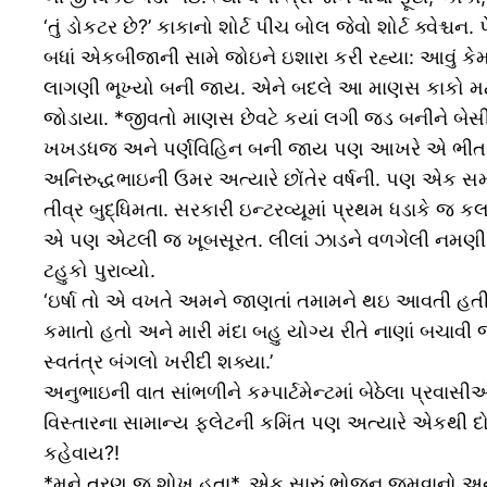
‘તું ડોકટર છે?’ કાકાનો શોર્ટ પીચ બોલ જેવો શોર્ટ ક્વેશ્ચન
બધાં એકબીજાની સામે જોઇને ઇશારા કરી રહ્યા: આવું ક
લાગણી ભૂખ્યો બની જાય. એને બદલે આ માણસ કાકો મટીન
જોડાયા. *જીવતો માણસ છેવટે કયાં લગી જડ બનીને બેસી રહ
ખખડધજ અને પર્ણવિહિન બની જાય પણ આખરે એ ભીતરની ભીનાશ
અનિરુદ્ધભાઇની ઉમર અત્યારે છોંતેર વર્ષની. પણ એક સમ
તીવ્ર બુદ્ધિમતા. સરકારી ઇન્ટરવ્યૂમાં પ્રથમ ધડાકે જ ક
એ પણ એટલી જ ખૂબસૂરત. લીલાં ઝાડને વળગેલી નમણી વેલ
ટહુકો પુરાવ્યો.
‘ઇર્ષા તો એ વખતે અમને જાણતાં તમામને થઇ આવતી હતી. 
કમાતો હતો અને મારી મંદા બહુ યોગ્ય રીતે નાણાં બચાવ
સ્વતંત્ર બંગલો ખરીદી શક્યા.’
અનુભાઇની વાત સાંભળીને કમ્પાર્ટમેન્ટમાં બેઠેલા પ્ર
વિસ્તારના સામાન્ય ફલેટની કમિંત પણ અત્યારે એકથી દોઢ 
કહેવાય?!
*મને ત્રણ જ શોખ હતા*, એક સારું ભોજન જમવાનો અને બ