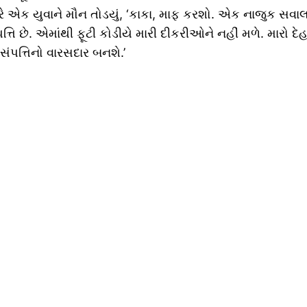
ક યુવાને મૌન તોડયું, ‘કાકા, માફ કરશો. એક નાજુક સવાલ પૂછું 
િ છે. એમાંથી ફૂટી કોડીયે મારી દીકરીઓને નહીં મળે. મારો દેહ જ
ંપત્તિનો વારસદાર બનશે.’