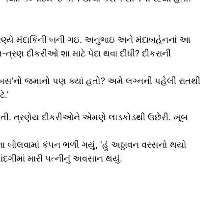
પરણ્યે મંદાકિની બની ગઇ. અનુભાઇ અને મંદાબહેનનાં આ
ત્રણ દીકરીઓ શા માટે પેદા થવા દીધી? દીકરાની
ે બસ’નો જમાનો પણ ક્યાં હતો? અમે લગ્નની પહેલી રાતથી
ે.’
હતી. ત્રણેય દીકરીઓને એમણે લાડકોડથી ઉછેરી. ખૂબ
ઇના બોલવામાં કંપન ભળી ગયું, ‘હું અઠ્ઠાવન વરસનો થયો
ાંદગીમાં મારી પત્નીનું અવસાન થયું.