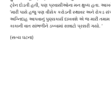
ટ્રેન દોડતી હતી, પણ પ્રવાસીઓના મન ક્ષુબ્ધ હતા. આખરે એ
‘મારી પાસે હજુ પણ વીસેક કરોડની સ્થાવર અને રોકડ સંપત્ત
અગ્નિદાહ આપવાનું પુણ્યકાર્ય દાખવશે એ જ મારી તમામ સ
કાકાની વાત સાંભળીને ડબ્બામાં સન્નાટો પ્રસરી ગયો. ‘
(સત્ય ઘટના)