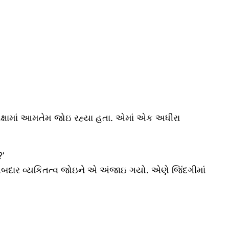
ક્ષામાં આમતેમ જોઇ રહ્યા હતા. એમાં એક અધીરા
?’
આબદાર વ્યકિતત્વ જોઇને એ અંજાઇ ગયો. એણે જિંદગીમાં