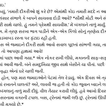
ઇ.’
ું, ‘તમારી દીકરીઓ શું કરે છે? એમાંથી કોઇ તમારી મદદે ન આ
 સંસાર સંભાળે કે બાપને સાચવવા દોડી આવે? *સૌથી મોટી અને
થે ચાલો. હું તમને પ્રેમથી સાચવીશ.’ મેં બંગલાને તાળું માર્યું
મેં ત્રણ સરખા ભાગ પાડીને એક-એક કિલો સોનું ત્રણેય દીકરી
ખાબડ રસ્તા પર ફંટાઇ રહી હતી.
 એ જમાઇને દીકરી સાથે આવો સવાલ પૂછતાં સાંભળી ગયા, તાર
ટ તો આપણા હાથમાં આવે!
ામાં પાછા આવી ગયા.* એક નોકર રાખી લીધો, મકાનની સાફ-સફા
માં આવી જતી. બંને સમદુખિયા જીવ સાથે બેસીને ચા પીતાં. પછી
ૃદ્ધા એનાં ઘરે ચાલી જતી.
ોત, પણ મારા જમાઇઓને પેટમાં તેલ રેડાયું. એક દિવસ એ ત્ર
ખાતને ઘાલતાં? અરે, લાવવી જ હતી તો કોઇ જુવાન બાઇને લાવવ
*બંગલાનું તાળું મારી દીધું. વીલ તૈયાર કરાવી લીધું. હવે આખો દિવ
ં. સરનામા વગરની ટપાલ. બસ, ટ્રેનમાં જમી લઉ છું. ટ્રેનમાં 
ી મૂક્યો છે.*