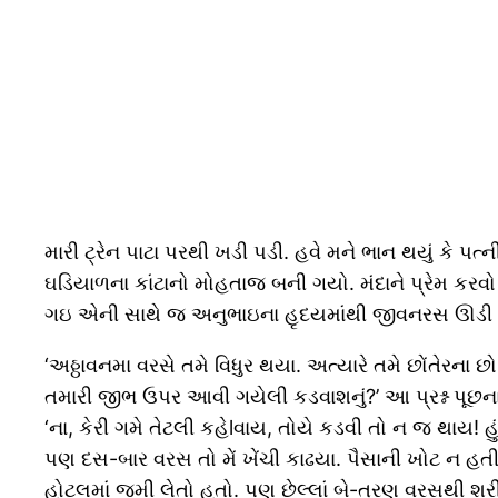
મારી ટ્રેન પાટા પરથી ખડી પડી. હવે મને ભાન થયું કે પત્
ઘડિયાળના કાંટાનો મોહતાજ બની ગયો. મંદાને પ્રેમ ક
ગઇ એની સાથે જ અનુભાઇના હૃદયમાંથી જીવનરસ ઊડી
‘અઠ્ઠાવનમા વરસે તમે વિધુર થયા. અત્યારે તમે છોંતેર
તમારી જીભ ઉપર આવી ગયેલી કડવાશનું?’ આ પ્રશ્ન પૂછ
‘ના, કેરી ગમે તેટલી કહેlવાય, તોયે કડવી તો ન જ થાય! હું 
પણ દસ-બાર વરસ તો મેં ખેંચી કાઢયા. પૈસાની ખોટ ન હત
હોટલમાં જમી લેતો હતો. પણ છેલ્લાં બે-ત્રણ વરસથી શ