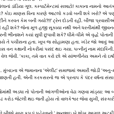
. પેલાનાં ડાંડિયા ગૂલ. કમ્પાર્ટમેન્ટમાં સન્નાટો! કાકાના નામનો આ
ેમ? કોઇ માણસ વિના કારણે આટલો કડવો બની શકે ખરો? એ પણ આ
ે કરવત કેમ બની ગયો?!!’ ટ્રેન દોડતી રહી. બીજા પ્રવાસીઓ
ી શકે? જેના મૂળ હજી સૂકાયા નથી અને ધરતીમાંથી જીવનરસ ખેંચી
ને કયાં સુધી છુપાવી શકે? ધીમે-ધીમે એ વૃદ્ધે પોતાની જીવન
યે તે પચીસના હતા. ખૂબ જ સોહામણા હતા. ખંડેર જો આવું આકર્
લાસ વન કક્ષાની નોકરીમાં પસંદ થઇ ગયા. પત્નીનું નામ મંદાકિની.
 જેવી. ‘કાકા, તમે વાત કરો છો એ સાંભળીનેય અમને તો ઇર્ષ
મુંબઇના એ જમાનાના ‘એલીટ’ સમાજમાં અમારી જોડી ‘અનુ-મંદા’
ી જાણતી હતી. એની કરકસરનો જ એ પ્રતાપ કે પંદર વર્ષના સંસા
વાસીઓમાંથી અડધા તો પોતાની આંગળીઓના વેઢા ગણવા માંડ્યા: આ
કરોડ જેટલી થઇ જતી હોય તો વાલકેશ્વર જેવા સુખી, સંસ્કારી અ
ીજો સારા કપડાં પહેરવાનો.’ અનુભાઇ બે શોખ આગળ અટકી ગયા.