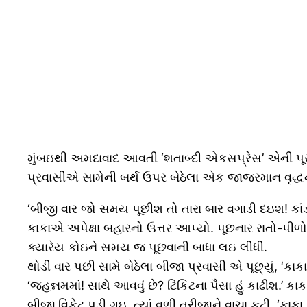
મુંબઇથી અમદાવાદ આવતી ‘શતાબ્દી એકસપ્રેસ’ એની પૂરી
પ્રવાસીએ સામેની બર્થ ઉપર બેઠેલા એક જાજરમાન વૃદ્ધને પૂ
‘બીજી વાર જો સમય પૂછીશ તો તારા બાર વગાડી દઇશ! કાંડા 
કાકાએ અપેક્ષા બહારનો ઉત્તર આપ્યો. પૂછનાર રાતો-પી
ક્યારેય કોઇને સમય જ પૂછવાની બાધા લઇ લીધી.
થોડી વાર પછી સામે બેઠેલા બીજા પ્રવાસી એ પૂછ્યું, ‘કા
‘જહન્નમમાં! સાથે આવવું છે? ટિકિટના પૈસા હું કાઢીશ.’
બીજી વિકેટ પડી ગઇ. ત્યાં વળી ત્રીજાને વાચા ફૂટી, ‘કાકા