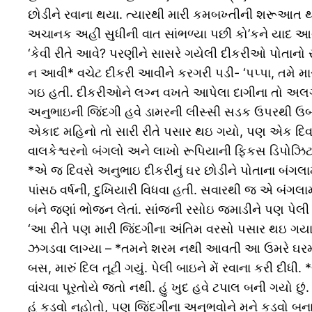
છોડીને રવાના થયા. ત્યારથી મારી કમબખ્તીની શરૂઆત થ
અચાનક અહીં સુધીની વાત સાંભળ્યા પછી કો’કને યાદ આવ્ય
‘કેવી રીતે આવે? પરણીને સાસરે ગયેલી દીકરીઓ પોતાનો
ન આવી* વચેટ દીકરી આવીને કરગરી પડી- ‘પપ્પા, તમે મારી સા
ગઇ હતી. દીકરીઓને લગ્ન વખતે આપેલા દાગીના તો અલગ. 
અનુભાઇની જિંદગી હવે ડામરની લીસ્સી સડક ઉપરથી ઉબડ
એકાદ મહિનો તો સારી રીતે પસાર થઇ ગયો, પણ એક દિવસ
વાલકેશ્વરનો બંગલો અને લાખો રૂપિયાની ફિકસ ડિપોઝિ
*એ જ દિવસે અનુભાઇ દીકરીનું ઘર છોડીને પોતાના બંગલ
પાંસઠ વર્ષની, દુખિયારી વિધવા હતી. સવારથી જ એ બંગલા
બંને જણાં ભોજન લેતાં. સાંજની રસોઇ જમાડીને પણ પેલી વ
‘આ રીતે પણ મારી જિંદગીના અંતિમ વરસો પસાર થઇ ગયા હ
ઝગડવા લાગ્યા – *તમને શરમ નથી આવતી આ ઉમરે ઘરમાં ર
બસ, મારું દિલ તૂટી ગયું. પેલી બાઇને મેં રવાના કરી દીધી. 
વાંચવા પૂરતોયે જતો નથી. હું ખુદ હવે ટપાલ બની ગયો છુ
હું કડવો નહોતો, પણ જિંદગીના અનુભવોને મને કડવો બનાવ