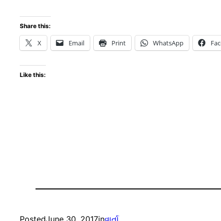
Share this:
X
Email
Print
WhatsApp
Fa
Like this:
Posted
June 30, 2017
in
વાર્તા