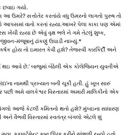
તંક છવાઇ ગયો.
 ઉમરે? સત્તોતેર કરતાંયે વધુ ઉમરનો લાગતો પુરુષ તો
 આપસમાં વાતો કરતાં રહ્યા.આખરે પેલા કાકા પણ એમાં
 રહ્યા છે એવું વૃક્ષ ભલે ને ગમે તેટલું શુષ્ક,
-મંજૂષાનું ઢાંકણું ઉઘાડી નાખ્યું.*
ષક હોય તો ઇમારત કેવી હશે? તેજસ્વી કારકિર્દી અને
ા થઇ આવે છે.’ બાજુમાં બેઠેલી એક કોલેજિયન યુવતીએ
ના નામથી પ્રખ્યાત બની ચૂકી હતી. હું ખૂબ સારું
ર પછી અમે વાલકેશ્વર વિસ્તારમાં અમારી માલિકીનો એક
 બંગલો આજે કેટલી કમિંતનો થતો હશે? મુંબઇના સાધારણ
ને વૈભવી વિસ્તારમાં સ્વતંત્ર બંગલો એટલે શું
 કમ્પાર્ટમેન્ટ કાન ઊચા કરીને સાંભળી રહ્યો હતો.