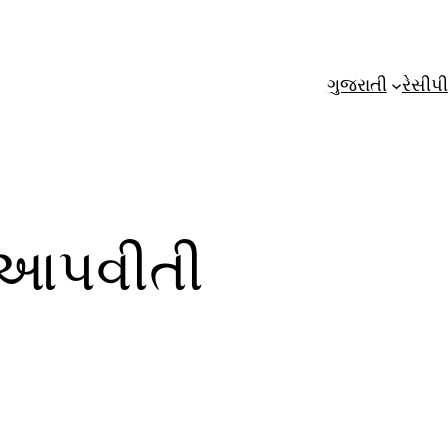
ગુજરાતી
રેસીપી
ી આપવીતી