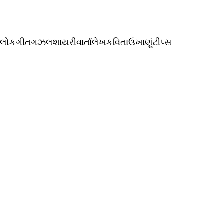
લોકગીત
ગઝલ
શાયરી
વાર્તા
લેખ
કવિતા
ઉખાણું
ટીપ્સ