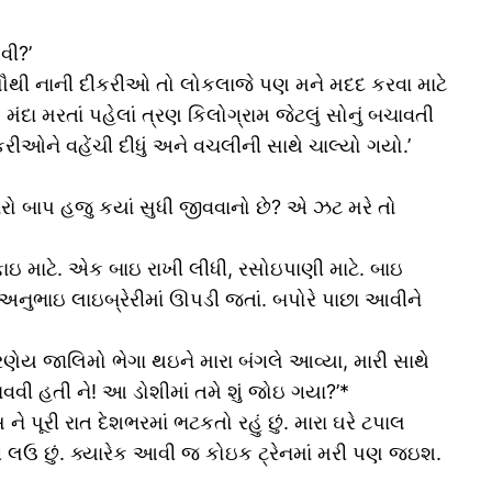
વી?’
 સૌથી નાની દીકરીઓ તો લોકલાજે પણ મને મદદ કરવા માટે
. મંદા મરતાં પહેલાં ત્રણ કિલોગ્રામ જેટલું સોનું બચાવતી
ઓને વહેંચી દીધું અને વચલીની સાથે ચાલ્યો ગયો.’
ો બાપ હજુ કયાં સુધી જીવવાનો છે? એ ઝટ મરે તો
ઇ માટે. એક બાઇ રાખી લીધી, રસોઇપાણી માટે. બાઇ
 અનુભાઇ લાઇબ્રેરીમાં ઊપડી જતાં. બપોરે પાછા આવીને
ણેય જાલિમો ભેગા થઇને મારા બંગલે આવ્યા, મારી સાથે
ી હતી ને! આ ડોશીમાં તમે શું જોઇ ગયા?’*
સ ને પૂરી રાત દેશભરમાં ભટકતો રહું છું. મારા ઘરે ટપાલ
ઊઘી લઉ છું. ક્યારેક આવી જ કોઇક ટ્રેનમાં મરી પણ જઇશ.