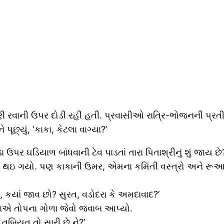
 રવાની ઉપર દોડી રહી હતી. પ્રવાસીઓ રાત્રિ-ભોજનની પ્રતી
છ્યું, ‘કાકા, કેટલા વાગ્યા?’
ઉપર ઘડિયાળ બાંધવાની ટેવ પાડતાં તારા પિતાશ્રીનું શું જાય છે
ળો થઇ ગયો. પણ કાકાની ઉમર, એમના કમિંતી વસ્ત્રો અને રૂ
કા, કયાં જાવ છો? સુરત, વડોદરા કે અમદાવાદ?’
 કાકાએ તોપના ગોળા જેવો જવાબ આપ્યો.
, તબિયત તો સારી છે ને?’