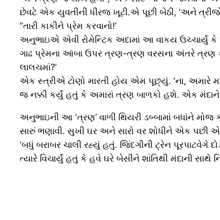
છેવટે એક યુવતીની ધીરજ ખૂટી.એ પૂછી બેઠી, ‘અને ત્રીજ
”તારી કાકીને પ્રેમ કરવાનો!’
અનુભાઇએ એવી રોમેન્ટિક અદામાં આ વાકય ઉચ્ચાર્યું કે
ગાઢ પ્રેમના આંબા ઉપર ત્રણ-ત્રણ વરસના અંતરે ત્રણ 
લાલચમાં?’
એક સ્ત્રીએ ટોણો મારતી હોય એમ પૂછ્યું. ‘ના, અમારે 
જ નક્કી કર્યું હતું કે અમારાં ત્રણ બાળકો હશે. એક મંદાને 
અનુભાઇની આ ‘ત્રણ’ વાળી થિયરી ડબ્બામાં બધાંને મો
સારું ભણાવી. સુખી ઘર અને સારો વર શોધીને એક પછી એ
‘બધું બરાબર ચાલી રહ્યું હતું. જિંદગીની ટ્રેન પૂરપાટવે
ત્યારે વિચાર્યું હતું કે હવે ઘરે બેસીને શાંતિથી મંદાની 