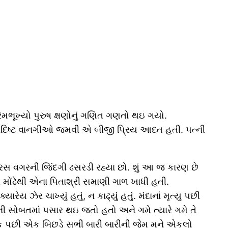
્રેમભૂખ્યો પુરુષ ક્ષણોનું ગણિત ગણતો થઇ ગયો.
્વાદિષ્ટ વાનગીઓ જમવી એ બીજી પ્રિય આદત હતી. પત્ની
 રસ વગરની જિંદગી ઢસરડી રહ્યા છો. શું આ જ કારણ છે
ોંઢેથી એના પિતાશ્રી સમાણી ગાળ ખાધી હતી.
ય ઝેર ચાખ્યું હતું, ન કાઢ્યું હતું. મંદાનાં મૃત્યુ પછી
ી સોબતમાં પસાર થઇ જતો હતો અને ગમે ત્યારે ગમે તે
ણ એક પછી એક બિછડે સભી બારી બારીની જેમ મને એકલો