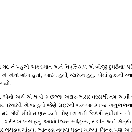
ની ગઇ તે પહેલો અકસ્માત અને નિવૃત્તિકાળ એ બીજી દુઘર્ટના.’ પ
રવો એ એનો શોખ હતો, આદત હતી, વ્યસન હતું. એમાં હાથની સ
 ગયો.
ના છો. એનો અર્થ એ થયો કે છેલ્લા અઢાર-અઢાર વરસથી તમે આવી
નાર પ્રવાસી એ જ હતો જેણે સફરની શરૂઆતમાં જ અનુકાકાના મ
મધ જેવો મીઠો માણસ હતો. પોણા ભાગની જિંદગી સુધીમાં ન તો ક્યારે
ી.. શરીર ખડતલ હતું. આખો દિવસ સાહિત્ય, સંગીત અને મિત્રોન
રીર લથડવા માંડ્યું, આંતરડા નબળા પડતાં ચાલ્યા, મિત્રો પ