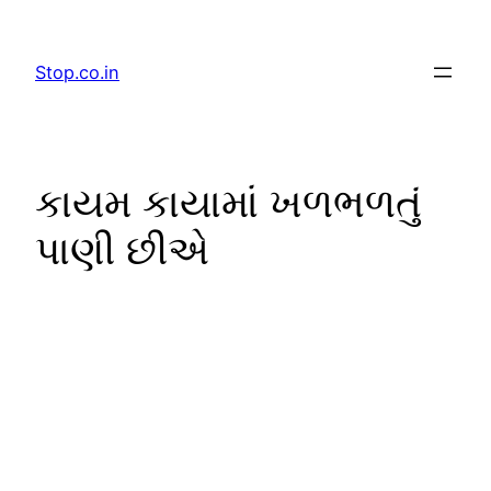
Skip
to
Stop.co.in
content
કાયમ કાયામાં ખળભળતું
પાણી છીએ