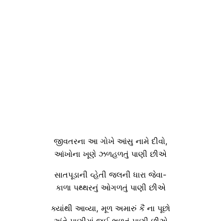
જીવતરના આ ગોખે આંસુ નામે દીવો,
આંખોના ખૂણે ઝળહળતું પાણી છીએ
સાતપૂડાની વ્હેતી જલની ધારા જેવા-
કાળા પથ્થરનું ઓગળતું પાણી છીએ
ક્યાંથી આવ્યા, મૂળ અમારું કૈં ના પૂછો