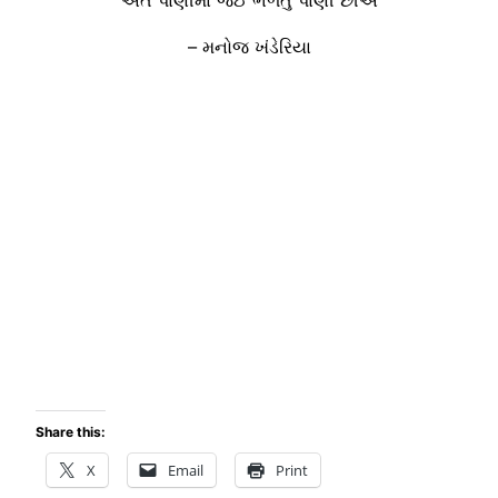
અંતે પાણીમાં જઈ ભળતું પાણી છીએ
– મનોજ ખંડેરિયા
Share this:
X
Email
Print