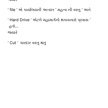
‘ file ‘ એ કાર્યાલયની અત્યંત ‘ મહત્વ ની વસ્તુ ‘ અને
‘ Hard Drive ‘ એટલે મહામાર્ગનો થકાવનારો પ્રવાસ ‘
હતો…
જયારે
‘ Cut ‘ ધારદાર વસ્તુ થતું