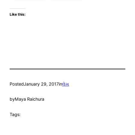
Like this:
Posted
January 29, 2017
in
લેખ
by
Maya Raichura
Tags: