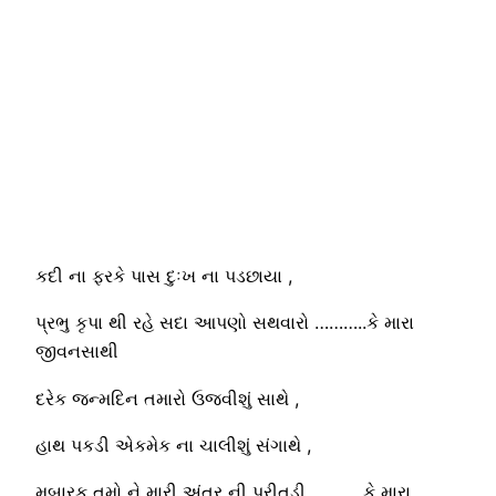
કદી ના ફરકે પાસ દુઃખ ના પડછાયા ,
પ્રભુ કૃપા થી રહે સદા આપણો સથવારો ………..કે મારા
જીવનસાથી
દરેક જન્મદિન તમારો ઉજવીશું સાથે ,
હાથ પકડી એકમેક ના ચાલીશું સંગાથે ,
મુબારક તમો ને મારી અંતર ની પ્રીતડી ………..કે મારા