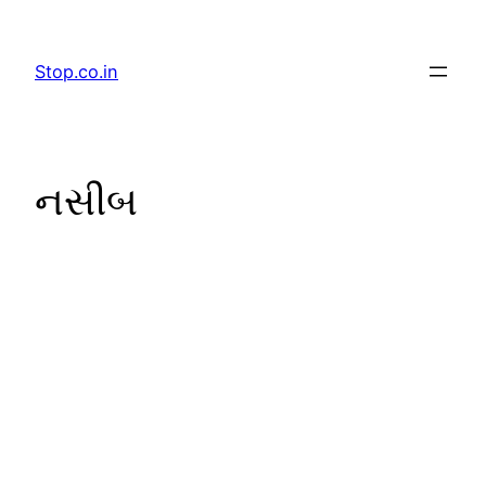
Skip
to
Stop.co.in
content
નસીબ