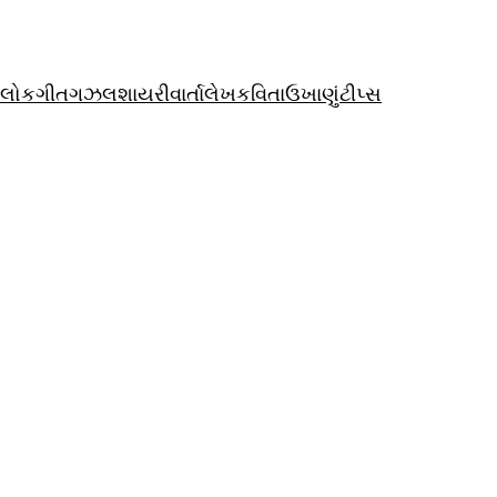
લોકગીત
ગઝલ
શાયરી
વાર્તા
લેખ
કવિતા
ઉખાણું
ટીપ્સ