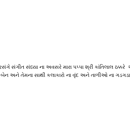
્રસંગે સંગીત સંધ્યા ના અવસરે મારા પપ્પા શ્રી કાંતિલાલ ઠક્
, બિંદુ બેન અને તેમના સાથી કલાકારો ના વૃંદ અને તાળીઓ ના