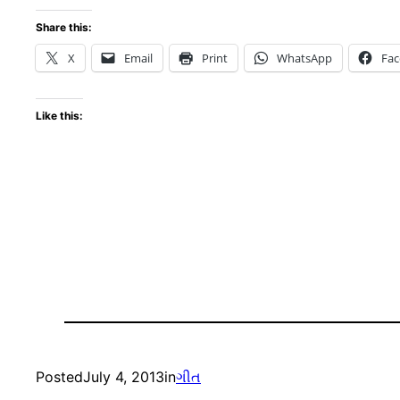
Share this:
X
Email
Print
WhatsApp
Fa
Like this:
Posted
July 4, 2013
in
ગીત