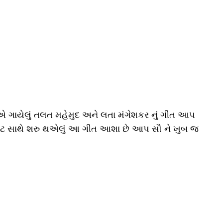
કરે એ ગાયેલું તલત મહેમુદ અને લતા મંગેશકર નું ગીત આપ
 ગડગડાટ સાથે શરુ થએલું આ ગીત આશા છે આપ સૌ ને ખુબ જ