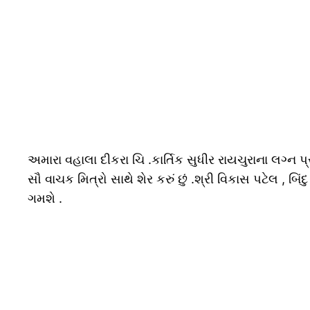
અમારા વહાલા દીકરા ચિ .કાર્તિક સુધીર રાયચુરાના લગ્ન પ
સૌ વાચક મિત્રો સાથે શેર કરું છું .શ્રી વિકાસ પટેલ 
ગમશે .