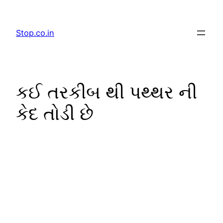
Skip
to
Stop.co.in
content
કઈ તરકીબ થી પથ્થર ની
કેદ તોડી છે