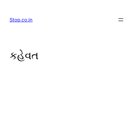
Skip
to
Stop.co.in
content
કહેવત