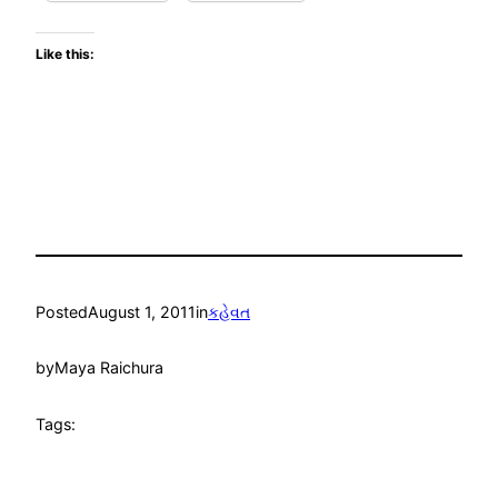
Like this:
Posted
August 1, 2011
in
કહેવત
by
Maya Raichura
Tags: