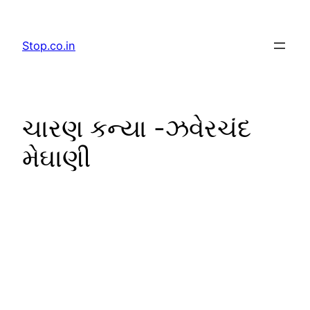
Skip
to
Stop.co.in
content
ચારણ કન્યા -ઝવેરચંદ
મેઘાણી