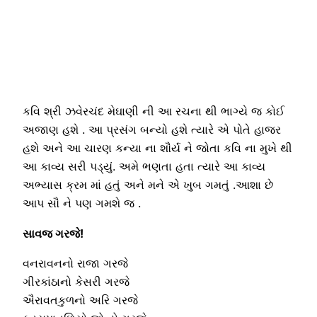
કવિ શ્રી ઝવેરચંદ મેઘાણી ની આ રચના થી ભાગ્યે જ કોઈ
અજાણ હશે . આ પ્રસંગ બન્યો હશે ત્યારે એ પોતે હાજર
હશે અને આ ચારણ કન્યા ના શૌર્ય ને જોતા કવિ ના મુખે થી
આ કાવ્ય સરી પડ્યું. અમે ભણતા હતા ત્યારે આ કાવ્ય
અભ્યાસ ક્રમ માં હતું અને મને એ ખુબ ગમતું .આશા છે
આપ સૌ ને પણ ગમશે જ .
સાવજ ગરજે!
વનરાવનનો રાજા ગરજે
ગીરકાંઠાનો કેસરી ગરજે
ઐરાવતકુળનો અરિ ગરજે