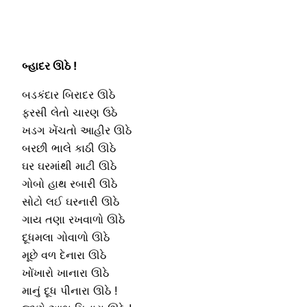
બ્હાદર ઊઠે !
બડકંદાર બિરાદર ઊઠે
ફરસી લેતો ચારણ ઉઠે
ખડગ ખેંચતો આહીર ઊઠે
બરછી ભાલે કાઠી ઊઠે
ઘર ઘરમાંથી માટી ઊઠે
ગોબો હાથ રબારી ઊઠે
સોટો લઈ ઘરનારી ઊઠે
ગાય તણા રખવાળો ઊઠે
દૂધમલા ગોવાળો ઊઠે
મૂછે વળ દેનારા ઊઠે
ખોંખારો ખાનારા ઊઠે
માનું દૂધ પીનારા ઊઠે !