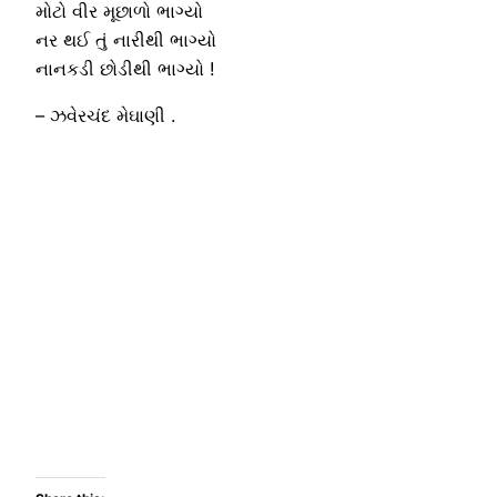
મોટો વીર મૂછાળો ભાગ્યો
નર થઈ તું નારીથી ભાગ્યો
નાનકડી છોડીથી ભાગ્યો !
– ઝવેરચંદ મેઘાણી .