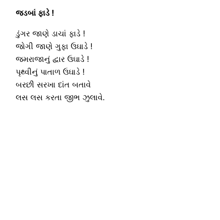
જડબાં ફાડે !
ડુંગર જાણે ડાચાં ફાડે !
જોગી જાણે ગુફા ઉઘાડે !
જમરાજાનું દ્વાર ઉઘાડે !
પૃથ્વીનું પાતાળ ઉઘાડે !
બરછી સરખા દાંત બતાવે
લસ લસ કરતા જીભ ઝુલાવે.