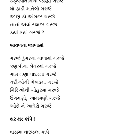
કડ્યપાતળિયો જોદ્ધો ગરજે
મોં ફાડી માતેલો ગરજે
જાણે કો જોગંદર ગરજે
નાનો એવો સમદર ગરજે !
ક્યાં ક્યાં ગરજે ?
બાવળના જાળામાં
ગરજે ડુંગરના ગાળામાં ગરજે
કણબીના ખેતરમાં ગરજે
ગામ તણા પાદરમાં ગરજે
નદીઓની ભેખડમાં ગરજે
ગિરિઓની ગોહરમાં ગરજે
ઉગમણો, આથમણો ગરજે
ઓરો ને આઘેરો ગરજે
થર થર કાંપે !
વાડામાં વાછડલાં કાંપે