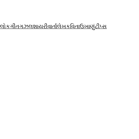
લોકગીત
ગઝલ
શાયરી
વાર્તા
લેખ
કવિતા
ઉખાણું
ટીપ્સ