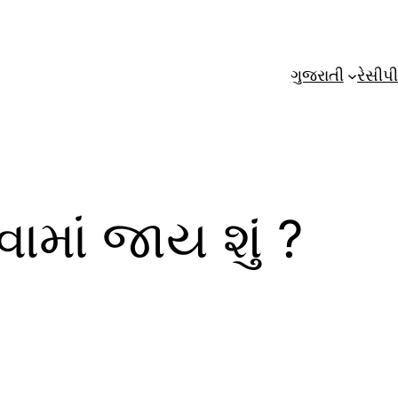
ગુજરાતી
રેસીપી
વામાં જાય શું ?