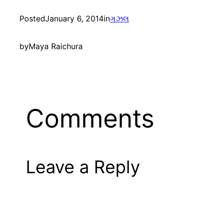
Posted
January 6, 2014
in
ગઝલ
by
Maya Raichura
Comments
Leave a Reply