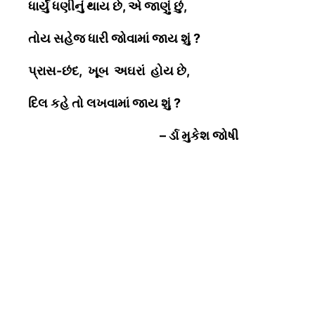
ધાર્યું ધણીનું થાય છે, એ જાણું છું,
તોય સહેજ ધારી જોવામાં જાય શું
?
પ્રાસ-છંદ, ખૂબ અઘરાં હોય છે,
દિલ કહે તો લખવામાં જાય શું
?
– ર્ડા મુકેશ જોષી