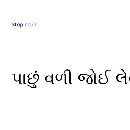
Skip
to
content
Stop.co.in
પાછું વળી જોઈ લે