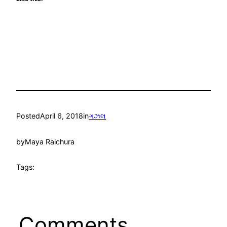
Posted
April 6, 2018
in
ગઝલ
by
Maya Raichura
Tags:
Comments