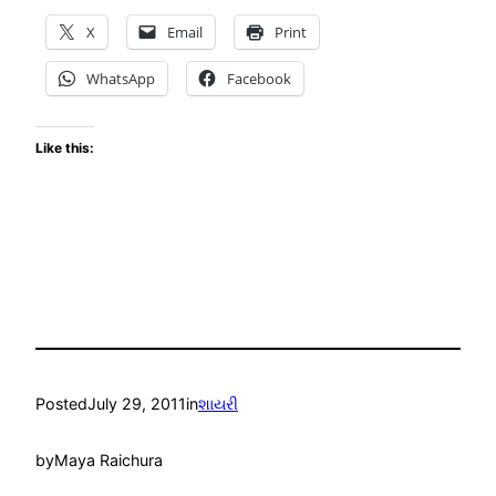
X
Email
Print
WhatsApp
Facebook
Like this:
Posted
July 29, 2011
in
શાયરી
by
Maya Raichura