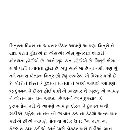
મિત્રતા દિવસ ના અવસર ઉપર આપણે આપણા મિત્રો ને
યાદ કરતા હોઈએ છે એસએમએસ,શુભેચ્છા શાયરી
મોકલતા હોઈએ છે .અને ખુશ થતા હોઈએ છે .મિત્રો ભેગા
મળી પાર્ટી મનાવતા હોય છે .બધુ સારું જ છે ના નથી પણ શું
તમે તમારા પોતાના મિત્ર છો ?શું ક્યારેય એ વિચાર કર્યો છે
? કોઈ ને દોસ્ત કે દુશ્મન માનવા ને બદલે આપણે આપણા
જ દુશ્મન કે દોસ્ત હોઈ શકીએ .બરાબર ને !પ્રભુ એ આપણ
ને જે તન મન ધન આપ્યા છે એનો જ સદુપયોગ કે
દુરુપયોગ કરી ને આપણે આપણા દોસ્ત કે દુશ્મન બની
શકીએ .પહેલા તો તન ની જ વાત કરું તો કેટલો અત્યાચાર
કરીએ છીએ આપણે પોતાના શરીર ઉપર ?ન કરવા ના
કેટલાય કામ કરીએ અને પછી ડોક્ટર પાસે દોડીએ .માન,