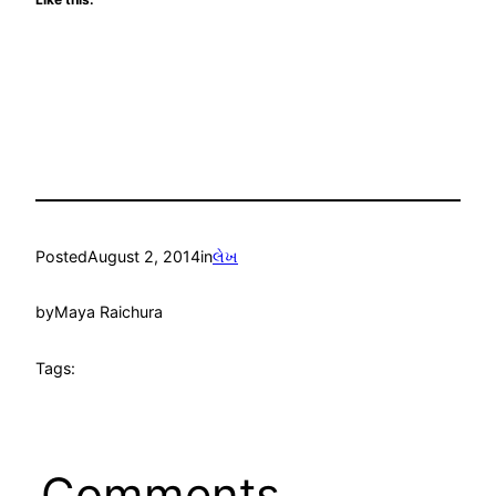
Posted
August 2, 2014
in
લેખ
by
Maya Raichura
Tags:
Comments