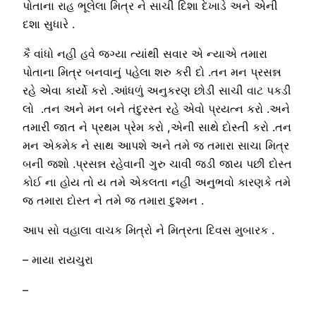
પોતાના રાહ ભૂલેલા મિત્ર ને સાચી દિશા દેખાડે અને એની
દશા સુધારે .
કૈ વાંધો નહી હવે જગ્યા ત્યાંથી સવાર એ ન્યાએ તમારા
પોતાના મિત્ર બનવાનું પહેલા શરુ કરી દો .તન મન પ્રસન્ન
રહે એવા કાર્યો કરો .આંધળું અનુકરણ છોડી સાચી વાટ પકડી
લો .તન અને મન બને તંદુરસ્ત રહે એવો પ્રયત્ન કરો .અને
તમારી જાત ને પ્રથમ પ્રેમ કરો ,એની સાથે દોસ્તી કરો .તન
મન એકમેક ને સાથ આપશે અને તમે જ તમારા સાચા મિત્ર
બની જશો .પ્રસન્ન રહેવાની ગુરુ ચાવી જડી જાય પછી દોસ્ત
કોઈ ના હોય તો ય તમે એકલતા નહી અનુભવો કારણકે તમે
જ તમારા દોસ્ત ને તમે જ તમારા દુશ્મન .
આપ સો વહાલા વાચક મિત્રો ને મિત્રતા દિવસ મુબારક .
– માયા રાયચુરા
–