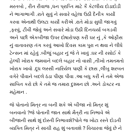
મરતબો , રીત રીવાજ ,ધન પ્રાપ્તિ માટે કૈ કેટલીય દોડાદોડી
ને ભાગાભાગી .રાતે સુવું ને સવારે વહેલા ઉઠી દૈનીક કાર્યો
કરવા એનાથી ઉલટા કાર્યો કરીએ .રાતે મોડા સુધી જાગવું
,ફરવું, ટીવી જોવું અને સવારે મોડા ઉઠી દિનચર્યા બગડવી
અને પછી એકબીજા ઉપર દોષારોપણ કરી ઘર નું ,કે ઓફીસ
નું વાતાવરણ તંગ કરવું આખો દિવસ કામ પુરા ન થવા ને લીધે
ટેન્સન માં રહેવું .બીજું બહાર નું જે તે ખાવું .ઘર ની રસોઈ કે
હેલ્ધી ખોરાક જમવાને બદલે બહાર નો વાસી ,તીખો તમતમતો
ખોરાક ખાવો .દૂધ લસ્સી નારિયેલ પાણી કે છાસ ,લીંબુ શરબત
વગેરે પીવાને બદલે ઠંડા પીણા પીવા .આ બધુ કરી ને તમે એજ
સાબિત કરો છો કે તમે જ તમારા દુશ્મન છો .અને ડોક્ટર ના
મહેમાન .
જે પોતાનો મિત્ર ના બની શકે એ બીજા નો મિત્ર શું
બનવાનો ?જે પોતાની જાત સાથે મૈત્રી ના નિભાવે એ
બીજાની સાથે શું દોસ્તી નિભાવશે?પોતે જ ખોટા રસ્તે દોડતી
વ્યક્તિ મિત્ર ને સાચી રાહ શું બતાવશે ? વિચારવા જેવું છે ને