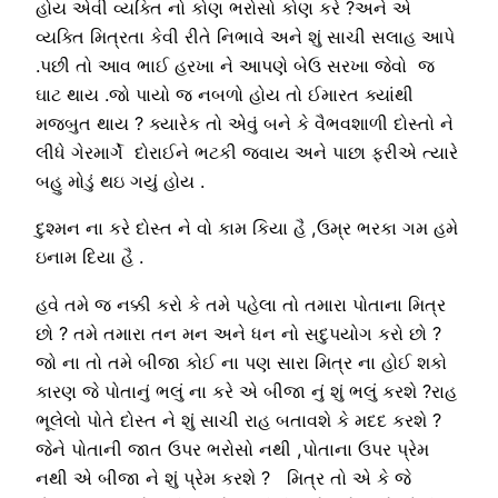
હોય એવી વ્યક્તિ નો કોણ ભરોસો કોણ કરે ?અને એ
વ્યક્તિ મિત્રતા કેવી રીતે નિભાવે અને શું સાચી સલાહ આપે
.પછી તો આવ ભાઈ હરખા ને આપણે બેઉ સરખા જેવો જ
ઘાટ થાય .જો પાયો જ નબળો હોય તો ઈમારત ક્યાંથી
મજબુત થાય ? ક્યારેક તો એવું બને કે વૈભવશાળી દોસ્તો ને
લીધે ગેરમાર્ગે દોરાઈને ભટકી જવાય અને પાછા ફરીએ ત્યારે
બહુ મોડું થઇ ગયું હોય .
દુશ્મન ના કરે દોસ્ત ને વો કામ કિયા હૈ ,ઉમ્ર ભરકા ગમ હમે
ઇનામ દિયા હૈ .
હવે તમે જ નક્કી કરો કે તમે પહેલા તો તમારા પોતાના મિત્ર
છો ? તમે તમારા તન મન અને ધન નો સદુપયોગ કરો છો ?
જો ના તો તમે બીજા કોઈ ના પણ સારા મિત્ર ના હોઈ શકો
કારણ જે પોતાનું ભલું ના કરે એ બીજા નું શું ભલું કરશે ?રાહ
ભૂલેલો પોતે દોસ્ત ને શું સાચી રાહ બતાવશે કે મદદ કરશે ?
જેને પોતાની જાત ઉપર ભરોસો નથી ,પોતાના ઉપર પ્રેમ
નથી એ બીજા ને શું પ્રેમ કરશે ? મિત્ર તો એ કે જે