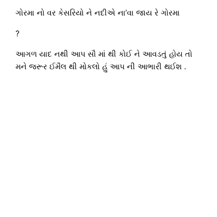
ગોરમા નો વર કેસરિયો ને નદીએ ના’વા જાય રે ગોરમા
?
આગળ યાદ નથી આપ સૌ માં થી કોઈ ને આવડતું હોય તો
મને જરૂર ઈમૈલ થી મોકલો હું આપ ની આભારી થઈશ .